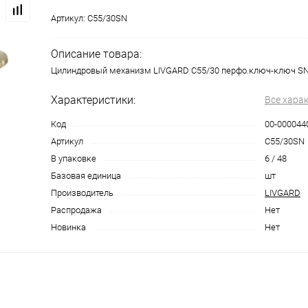
Артикул:
C55/30SN
Описание товара:
Цилиндровый механизм LIVGARD C55/30 перфо.ключ-ключ S
Характеристики:
Все хара
Код
00-000044
Артикул
C55/30SN
В упаковке
6 / 48
Базовая единица
шт
Производитель
LIVGARD
Распродажа
Нет
Новинка
Нет