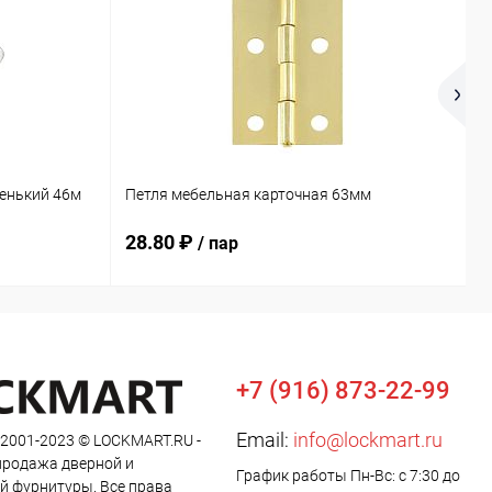
М
енький 46м
Петля мебельная карточная 63мм
б
28.80 ₽
2
/ пар
+7 (916) 873-22-99
Email:
info@lockmart.ru
 2001-2023 © LOCKMART.RU -
продажа дверной и
График работы Пн-Вс: с 7:30 до
й фурнитуры. Все права