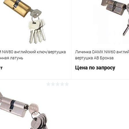
 клик
Сравнение
Купить в 1 клик
ое
В наличии
В избранное
 NW80 английский ключ/вертушка
Личинка DAMX NW60 англий
нная латунь
вертушка AB Бронза
Цена по запросу
шт
Запросит
В корзину
Купить в 1 клик
 клик
Сравнение
В избранное
ое
В наличии