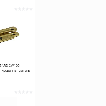
VGARD CW100
лированная латунь
ину