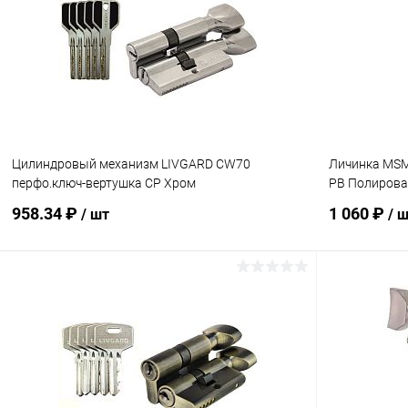
Купить в 1 клик
Сравнение
Купить в 1
В избранное
В наличии
В избранн
Цилиндровый механизм LIVGARD CW70
Личинка MSM
перфо.ключ-вертушка CP Хром
PB Полирова
958.34 ₽
1 060 ₽
/ шт
/ 
В корзину
Купить в 1 клик
Сравнение
Купить в 1
В избранное
В наличии
В избранн