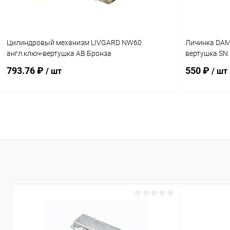
Цилиндровый механизм LIVGARD NW60
Личинка DAM
англ.ключ-вертушка AB Бронза
вертушка SN
793.76 ₽
550 ₽
/ шт
/ шт
В корзину
Купить в 1 клик
Сравнение
Купить в 1
В избранное
В наличии
В избранн