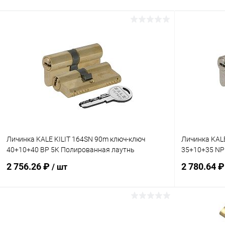
Личинка KALE KILIT 164SN 90m ключ-ключ
Личинка KAL
40+10+40 BP 5K Полированная лаутнь
35+10+35 NP
2 756.26 ₽
2 780.64 
/ шт
В корзину