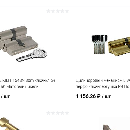
E KILIT 164SN 80m ключ-ключ
Цилиндровый механизм LI
 5K Матовый никель
перфо.ключ-вертушка PB По
₽
1 156.26 ₽
/ шт
/ шт
В корзину
В корз