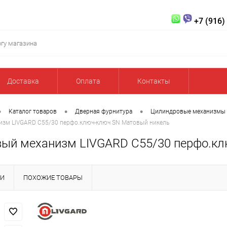
+7 (916)
Доставка
Оплата
Контакты
•
•
•
Каталог товаров
Дверная фурнитура
Цилиндровые механизмы
зм LIVGARD C55/30 перфо.ключ-ключ SN Матовый никель
ый механизм LIVGARD C55/30 перфо.кл
КИ
ПОХОЖИЕ ТОВАРЫ