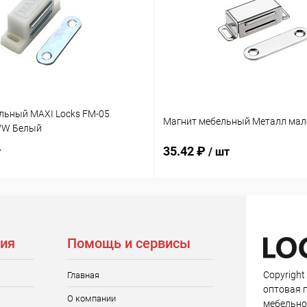
льный MAXI Locks FM-05
Магнит мебельный Металл мал
WW Белый
35.42 ₽
т
/ шт
ия
Помощь и сервисы
Copyright
Главная
оптовая 
О компании
мебельно