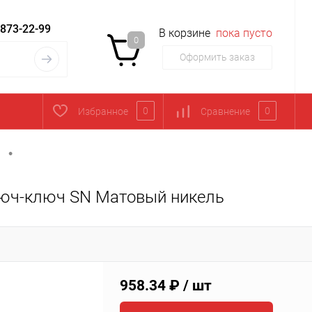
 873-22-99
В корзине
пока пусто
0
Оформить заказ
0
0
Избранное
Сравнение
•
юч-ключ SN Матовый никель
958.34 ₽
/ шт