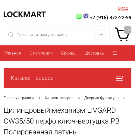
Вход
+7 (916) 873-22-99
0
Главная
О компании
Бренды
Доставка
Каталог товаров
•
•
•
Главная страница
Каталог товаров
Дверная фурнитура
Ци
Цилиндровый механизм LIVGARD
CW35/50 перфо.ключ-вертушка PB
Полированная латунь