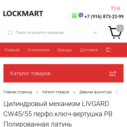
Вход
+7 (916) 873-22-99
0
Главная
О компании
Бренды
Доставка
Каталог товаров
•
•
•
Главная страница
Каталог товаров
Дверная фурнитура
Ци
Цилиндровый механизм LIVGARD
CW45/55 перфо.ключ-вертушка PB
Полированная латунь