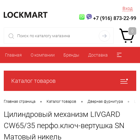
Вход
+7 (916) 873-22-99
0
Главная
О компании
Бренды
Доставка
Каталог товаров
•
•
•
Главная страница
Каталог товаров
Дверная фурнитура
Ци
Цилиндровый механизм LIVGARD
CW65/35 перфо.ключ-вертушка SN
Матовый никель