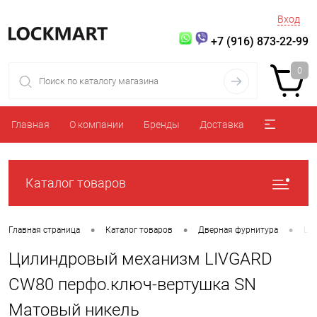
Вход
+7 (916) 873-22-99
0
Главная
О компании
Бренды
Доставка
Каталог товаров
•
•
•
Главная страница
Каталог товаров
Дверная фурнитура
Ци
Цилиндровый механизм LIVGARD
CW80 перфо.ключ-вертушка SN
Матовый никель