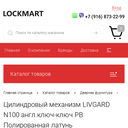
Вход
+7 (916) 873-22-99
0
Главная
О компании
Бренды
Доставка
Каталог товаров
•
•
•
Главная страница
Каталог товаров
Дверная фурнитура
Ци
Цилиндровый механизм LIVGARD
N100 англ.ключ-ключ PB
Полированная латунь