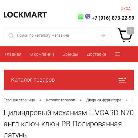
Вход
+7 (916) 873-22-99
0
Главная
О компании
Бренды
Доставка
Каталог товаров
•
•
•
Главная страница
Каталог товаров
Дверная фурнитура
Ци
Цилиндровый механизм LIVGARD N70
англ.ключ-ключ PB Полированная
латунь