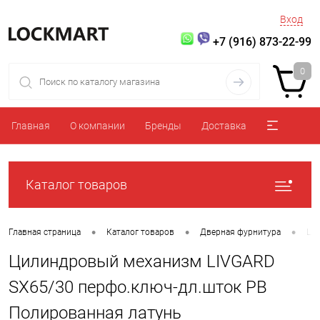
Вход
+7 (916) 873-22-99
0
Главная
О компании
Бренды
Доставка
Каталог товаров
•
•
•
Главная страница
Каталог товаров
Дверная фурнитура
Ци
Цилиндровый механизм LIVGARD
SX65/30 перфо.ключ-дл.шток PB
Полированная латунь