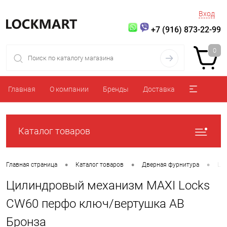
Вход
+7 (916) 873-22-99
0
Главная
О компании
Бренды
Доставка
Каталог товаров
•
•
•
Главная страница
Каталог товаров
Дверная фурнитура
Ци
Цилиндровый механизм MAXI Locks
CW60 перфо ключ/вертушка AB
Бронза