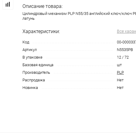
Описание товара:
Цилиндровый механизм PLP N55/35 английский ключ/ключ P
латунь
Характеристики:
Все хара
Код
00-000033
Артикул
N5535PB
В упаковке
12 / 72
Базовая единица
шт
Производитель
PLP
Распродажа
Нет
Новинка
Нет