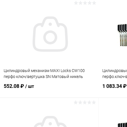
В корзину
Купить в 1 клик
Сравнение
Купить в 1
В избранное
В наличии
В избранн
Цилиндровый механизм MAXI Locks CW100
Цилиндровый
перфо ключ/вертушка SN Матовый никель
перфо.ключ-
552.08 ₽
1 083.34 
/ шт
В корзину
Купить в 1 клик
Сравнение
Купить в 1