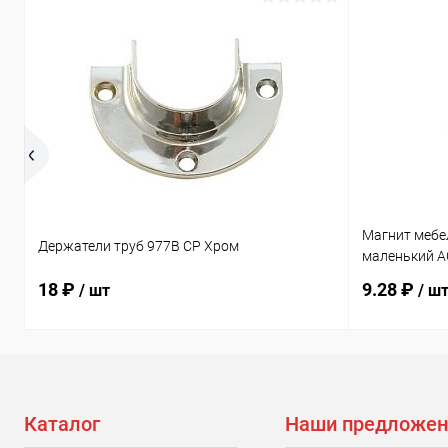
Магнит мебе
Держатели труб 977B CP Хром
маленький A
18 ₽
9.28 ₽
/ шт
/ ш
Каталог
Наши предложен