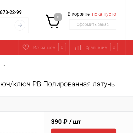
 873-22-99
В корзине
пока пусто
0
Оформить заказ
0
0
Избранное
Сравнение
•
люч/ключ PB Полированная латунь
390 ₽
/ шт