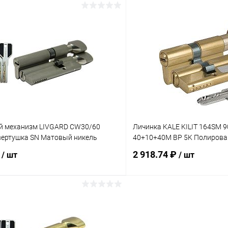
В корзину
В корз
 клик
Сравнение
Купить в 1 клик
ое
В наличии
В избранное
 механизм LIVGARD CW30/60
Личинка KALE KILIT 164SM 
вертушка SN Матовый никель
40+10+40M ВР 5K Полирова
₽
2 918.74 ₽
/ шт
/ шт
В корзину
В корз
 клик
Сравнение
Купить в 1 клик