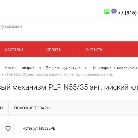
+7 (916)
Доставка
Оплата
Контакты
•
•
•
Каталог товаров
Дверная фурнитура
Цилиндровые механизмы
зм PLP N55/35 английский ключ/ключ PB Полированная латунь
ый механизм PLP N55/35 английский к
КИ
ПОХОЖИЕ ТОВАРЫ
Артикул:
N5535PB