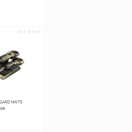
VGARD NW70
нза