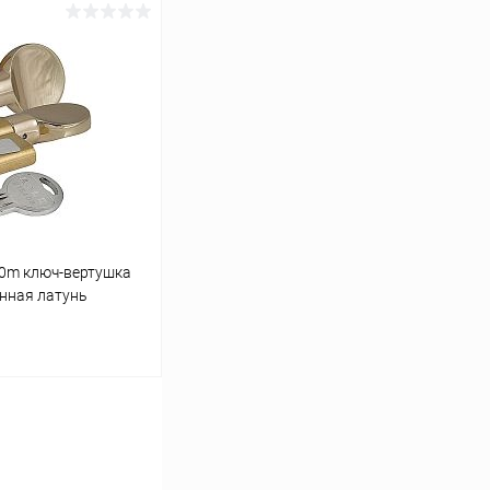
ину
Сравнение
В наличии
90m ключ-вертушка
нная латунь
ину
Сравнение