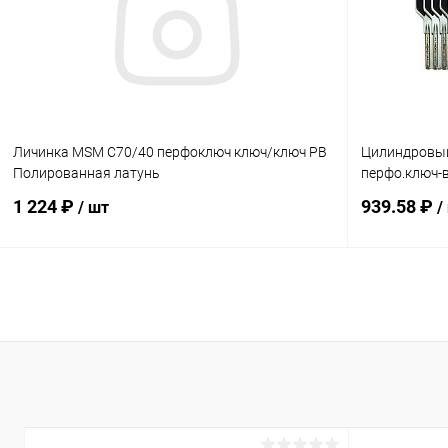
В избранное
В наличии
В избранн
Личинка MSM C70/40 перфоключ ключ/ключ PB
Цилиндровый
Полированная латунь
перфо.ключ-
1 224 ₽
939.58 ₽
/ шт
/
В корзину
Купить в 1 клик
Сравнение
Купить в 1
В избранное
В наличии
В избранн