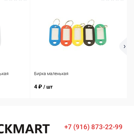
ькая
Бирка маленькая
П
4 ₽
2
/ шт
+7 (916) 873-22-99