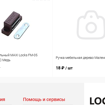
льный MAXI Locks FM-05
Ручка мебельная дерево Мален
C Медь
18 ₽
т
/ шт
ия
Помощь и сервисы