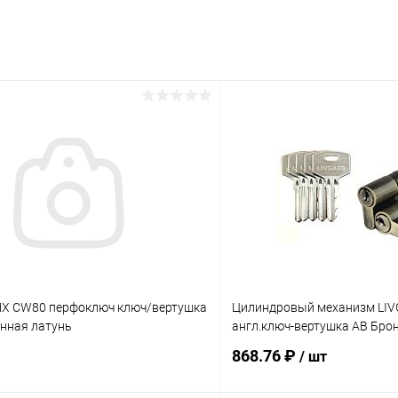
X CW80 перфоключ ключ/вертушка
Цилиндровый механизм LI
нная латунь
англ.ключ-вертушка AB Бро
868.76 ₽
/ шт