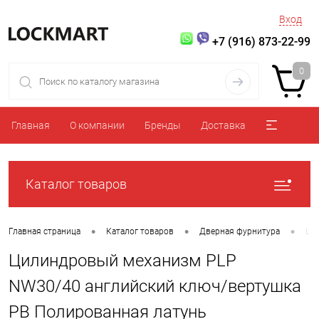
Вход
+7 (916) 873-22-99
0
Главная
О компании
Бренды
Доставка
Каталог товаров
•
•
•
Главная страница
Каталог товаров
Дверная фурнитура
Ци
Цилиндровый механизм PLP
NW30/40 английский ключ/вертушка
PB Полированная латунь