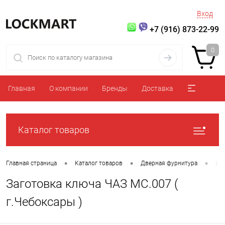
Вход
+7 (916) 873-22-99
0
Главная
О компании
Бренды
Доставка
Каталог товаров
•
•
•
Главная страница
Каталог товаров
Дверная фурнитура
Ци
Заготовка ключа ЧАЗ МС.007 (
г.Чебоксары )