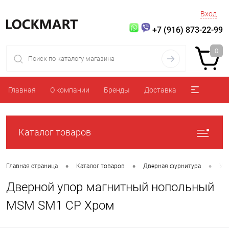
Вход
+7 (916) 873-22-99
0
Главная
О компании
Бренды
Доставка
Каталог товаров
•
•
•
Главная страница
Каталог товаров
Дверная фурнитура
Уп
Дверной упор магнитный нопольный
MSM SM1 CP Хром