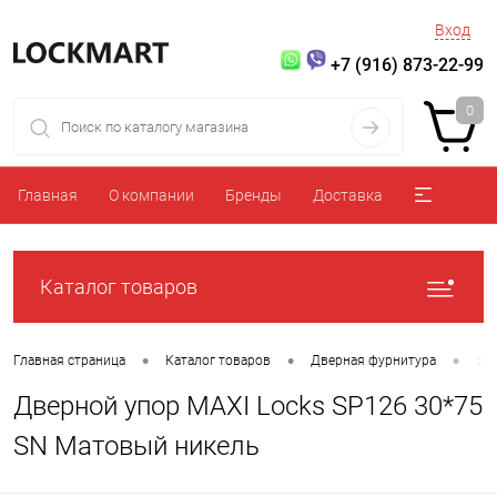
Вход
+7 (916) 873-22-99
0
Главная
О компании
Бренды
Доставка
Каталог товаров
•
•
•
Главная страница
Каталог товаров
Дверная фурнитура
Уп
Дверной упор MAXI Locks SP126 30*75
SN Матовый никель