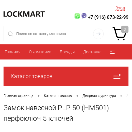
Вход
+7 (916) 873-22-99
0
Главная
О компании
Бренды
Доставка
Каталог товаров
•
•
•
Главная страница
Каталог товаров
Дверная фурнитура
За
Замок навесной PLP 50 (HM501)
перфоключ 5 ключей