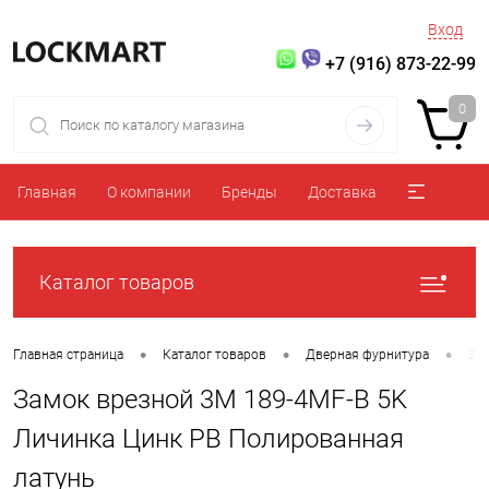
Вход
+7 (916) 873-22-99
0
Главная
О компании
Бренды
Доставка
Каталог товаров
•
•
•
Главная страница
Каталог товаров
Дверная фурнитура
За
Замок врезной 3M 189-4MF-B 5K
Личинка Цинк PB Полированная
латунь