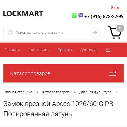
Вход
+7 (916) 873-22-99
0
Главная
О компании
Бренды
Доставка
Каталог товаров
•
•
•
Главная страница
Каталог товаров
Дверная фурнитура
За
Замок врезной Apecs 1026/60-G PB
Полированная латунь