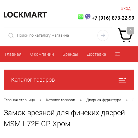
Вход
+7 (916) 873-22-99
0
Главная
О компании
Бренды
Доставка
Каталог товаров
•
•
•
Главная страница
Каталог товаров
Дверная фурнитура
За
Замок врезной для финских дверей
MSM L72F CP Хром