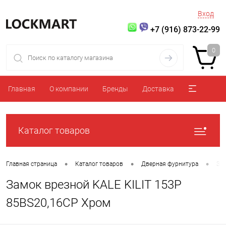
Вход
+7 (916) 873-22-99
0
Главная
О компании
Бренды
Доставка
Каталог товаров
•
•
•
Главная страница
Каталог товаров
Дверная фурнитура
За
Замок врезной KALE KILIT 153P
85BS20,16CP Хром