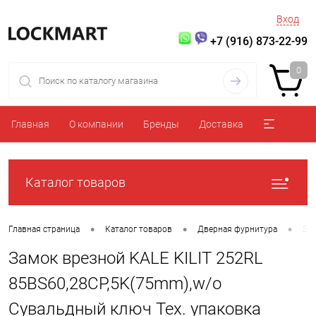
Вход
+7 (916) 873-22-99
0
Главная
О компании
Бренды
Доставка
Каталог товаров
•
•
•
Главная страница
Каталог товаров
Дверная фурнитура
За
Замок врезной KALE KILIT 252RL
85BS60,28CP,5K(75mm),w/o
Сувальдный ключ Тех. упаковка