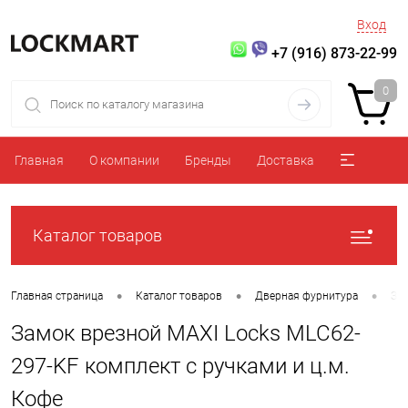
Вход
+7 (916) 873-22-99
0
Главная
О компании
Бренды
Доставка
Каталог товаров
•
•
•
Главная страница
Каталог товаров
Дверная фурнитура
За
Замок врезной MAXI Locks MLC62-
297-KF комплект с ручками и ц.м.
Кофе