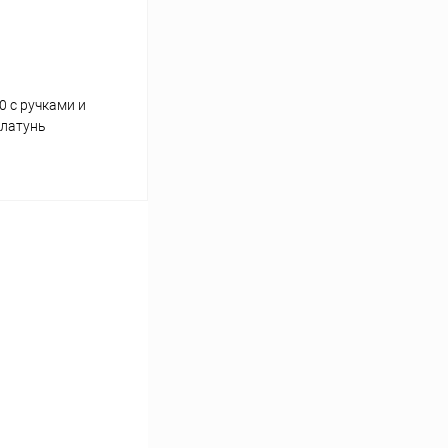
0 с ручками и
 латунь
ину
Сравнение
В наличии