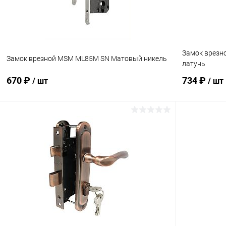
Замок врезн
Замок врезной MSM ML85M SN Матовый никель
латунь
670 ₽
734 ₽
/ шт
/ шт
В корзину
Купить в 1 клик
Сравнение
Купить в 1
В избранное
В наличии
В избранн