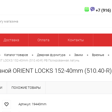
+7 (916)
Доставка
Оплата
Контакты
•
•
•
•
•
Каталог товаров
Дверная фурнитура
Замки
Врезные
NT LOCKS 152-40mm (510.40-R) PB Полированная латунь
зной ORIENT LOCKS 152-40mm (510.40-R)
КИ
ПОХОЖИЕ ТОВАРЫ
Артикул:
19440mm