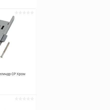
илиндр CP Хром
ину