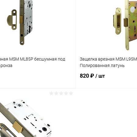
 клик
Сравнение
Купить в 1 клик
ое
В наличии
В избранное
зная MSM ML85P бесшумная под
Защелка врезная MSM L95M-
Бронза
Полированная латунь
820 ₽
/ шт
В корзину
В корз
 клик
Сравнение
Купить в 1 клик
ое
В наличии
В избранное