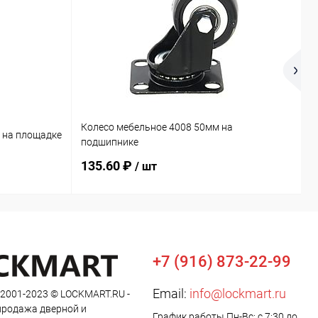
Колесо мебельное 4008 50мм на
 на площадке
П
подшипнике
135.60 ₽
6
/ шт
+7 (916) 873-22-99
Email:
info@lockmart.ru
 2001-2023 © LOCKMART.RU -
продажа дверной и
График работы Пн-Вс: с 7:30 до