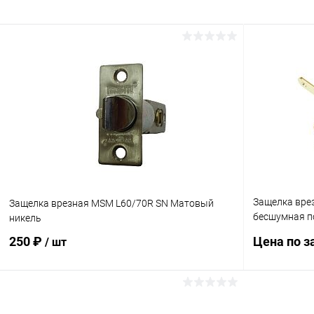
Защелка врез
Защелка врезная MSM L60/70R SN Матовый
бесшумная п
никель
латунь
250 ₽
Цена по з
/ шт
В корзину