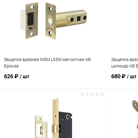
Купить в 1
Купить в 1 клик
Сравнение
В избранн
В избранное
В наличии
Защелка врезная MSM L55M магнитная AB
Защелка вре
Бронза
цилиндр AB 
626 ₽
680 ₽
/ шт
/ шт
В корзину
Купить в 1 клик
Сравнение
Купить в 1
В избранное
В наличии
В избранн