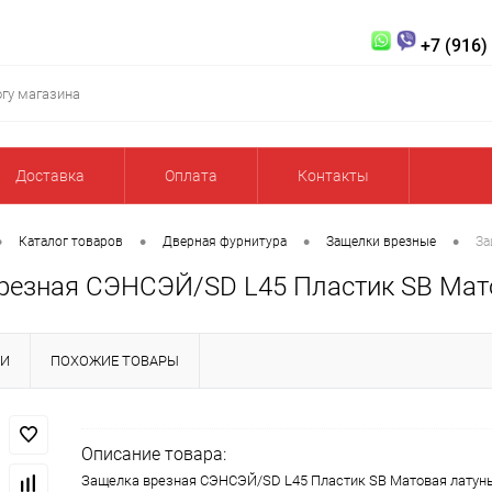
+7 (916)
Доставка
Оплата
Контакты
•
•
•
•
Каталог товаров
Дверная фурнитура
Защелки врезные
За
резная СЭНСЭЙ/SD L45 Пластик SB Мат
КИ
ПОХОЖИЕ ТОВАРЫ
Описание товара:
Защелка врезная СЭНСЭЙ/SD L45 Пластик SB Матовая латун