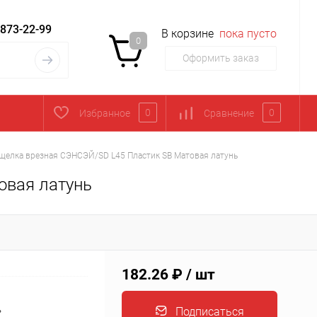
 873-22-99
В корзине
пока пусто
0
Оформить заказ
0
0
Избранное
Сравнение
щелка врезная СЭНСЭЙ/SD L45 Пластик SB Матовая латунь
овая латунь
182.26 ₽
/ шт
ь
Подписаться