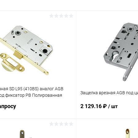
ная SD L95 (410BS) аналог AGB
Защелка врезная AGB под ц
од фиксатор PB Полированная
апросу
2 129.16 ₽
/ шт
Запросить цену
В корз