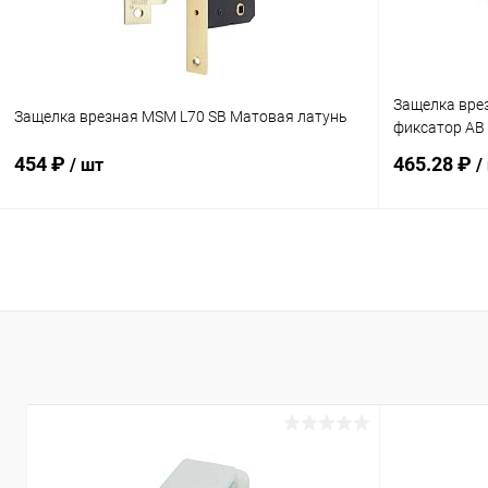
Защелка вре
Защелка врезная MSM L70 SB Матовая латунь
фиксатор AB
454 ₽
465.28 ₽
/ шт
/
В корзину
Купить в 1 клик
Сравнение
Купить в 1
В избранное
В наличии
В избранн