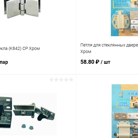
Петля для стеклянных двер
екла (K842) CP Хром
Хром
58.80 ₽
 пар
/ шт
В корзину
В корз
 клик
Сравнение
Купить в 1 клик
ое
В наличии
В избранное