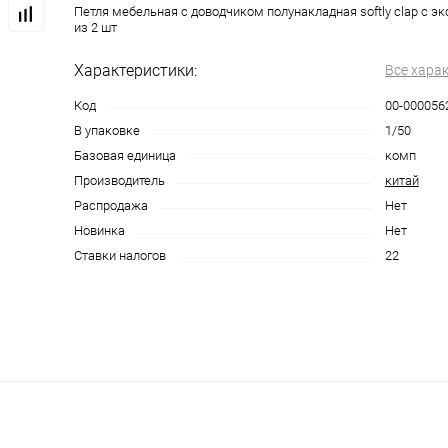
Петля мебельная с доводчиком полунакладная softly clap с э
из 2 шт
Характеристики:
Все хара
Код
00-000056
В упаковке
1/50
Базовая единица
комп
Производитель
китай
Распродажа
Нет
Новинка
Нет
Ставки налогов
22