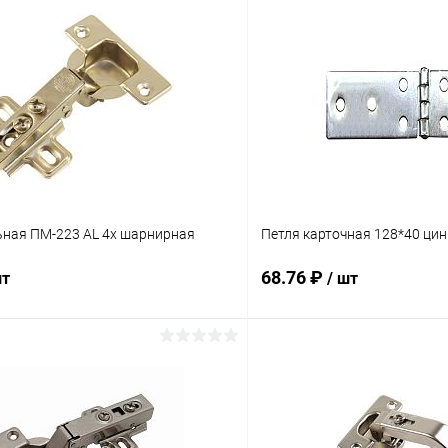
ьная ПМ-223 AL 4х шарнирная
Петля карточная 128*40 цин
68.76 ₽
шт
/ шт
В корзину
В корз
 клик
Сравнение
Купить в 1 клик
ое
В наличии
В избранное