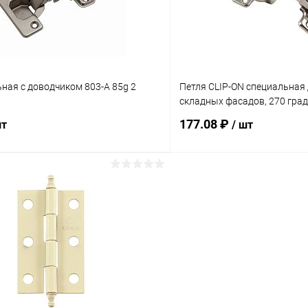
ная с доводчиком 803-A 85g 2
Петля CLIP-ON специальная
складных фасадов, 270 гра
177.08 ₽
шт
/ шт
В корзину
В корз
 клик
Сравнение
Купить в 1 клик
ое
В наличии
В избранное