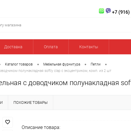
+7 (916)
Доставка
Оплата
Контакты
•
•
•
•
Каталог товаров
Мебельная фурнитура
Петли
водчиком полунакладная softly clap с эксцентриком, комп. из 2 шт
льная с доводчиком полунакладная softl
КИ
ПОХОЖИЕ ТОВАРЫ
Описание товара: