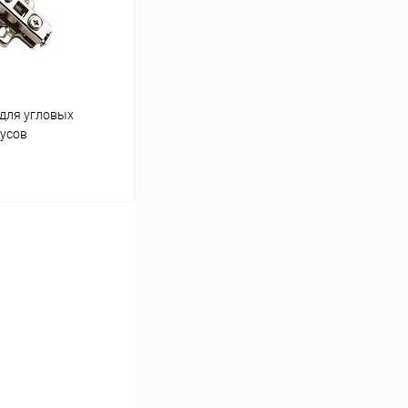
 для угловых
дусов
ину
Сравнение
В наличии