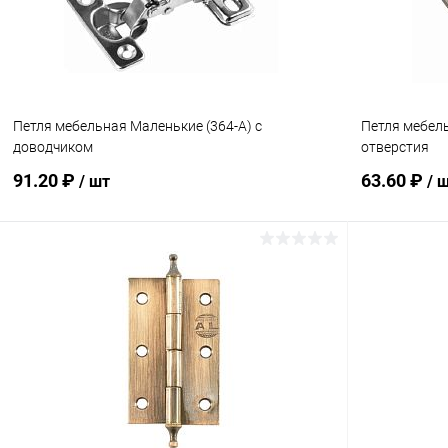
Петля мебельная Маленькие (364-A) с
Петля мебель
доводчиком
отверстия
91.20 ₽
63.60 ₽
/ шт
/ 
В корзину
Купить в 1 клик
Сравнение
Купить в 1
В избранное
В наличии
В избранн