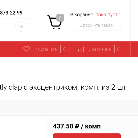
 873-22-99
В корзине
пока пусто
0
Оформить заказ
0
0
Избранное
Сравнение
y clap с эксцентриком, комп. из 2 шт
437.50 ₽
/ комп