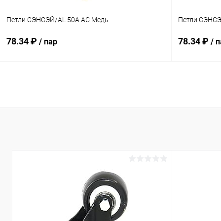
Петли СЭНСЭЙ/AL 50A AC Медь
Петли СЭНС
78.34 ₽
78.34 ₽
/ пар
/ 
В корзину
Купить в 1 клик
Сравнение
Купить в 1
В избранное
В наличии
В избранн