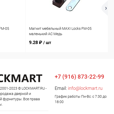
FM-05
Магнит мебельный MAXI Locks FM-05
М
маленький AC Медь
с
9.28 ₽
1
/ шт
+7 (916) 873-22-99
Email:
info@lockmart.ru
 2001-2023 © LOCKMART.RU -
продажа дверной и
График работы Пн-Вс: с 7:30 до
й фурнитуры. Все права
18:00
ы.