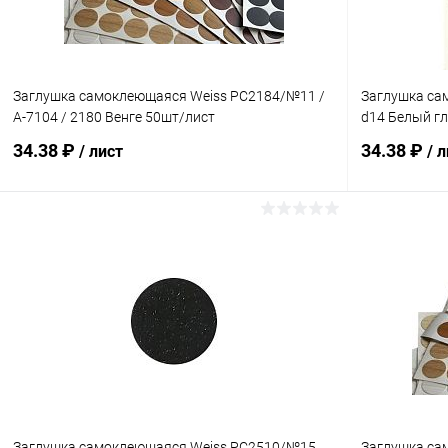
Заглушка самоклеющаяся Weiss PC2184/№11 /
Заглушка са
A-7104 / 2180 Венге 50шт/лист
d14 Белый г
34.38 ₽
34.38 ₽
/ лист
/ 
В корзину
Купить в 1 клик
Сравнение
Купить в 1
В избранное
В наличии
В избранн
Заглушка самоклеющаяся Weiss PC2510/№15
Заглушка са