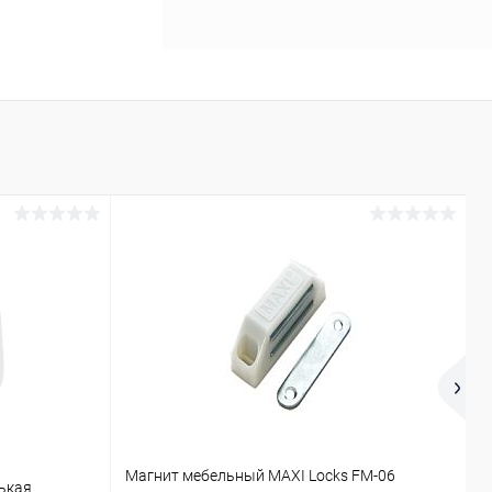
Магнит мебельный MAXI Locks FM-06
М
ькая