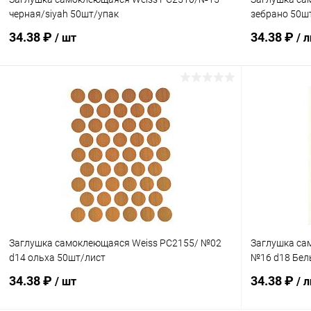
черная/siyah 50шт/упак
зебрано 50ш
34.38 ₽
34.38 ₽
/ шт
/ 
В корзину
Купить в 1 клик
Сравнение
Купить в 1
В избранное
В наличии
В избранн
Заглушка самоклеющаяся Weiss PC2155/ №02
Заглушка сам
d14 ольха 50шт/лист
№16 d18 Бел
34.38 ₽
34.38 ₽
/ шт
/ 