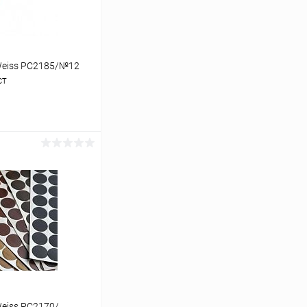
eiss PC2185/№12
ст
ину
Сравнение
В наличии
eiss PC2170/