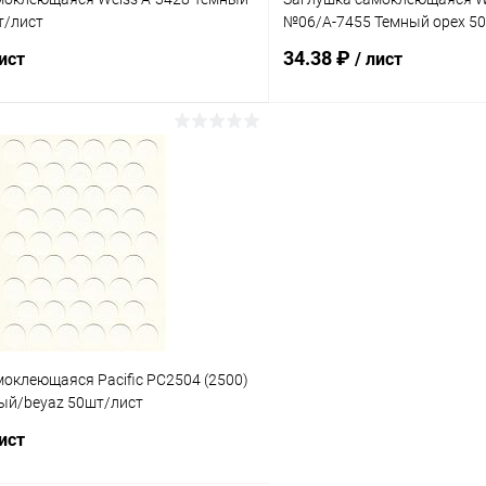
т/лист
№06/A-7455 Темный орех 5
34.38 ₽
лист
/ лист
В корзину
В корз
 клик
Сравнение
Купить в 1 клик
ое
В наличии
В избранное
оклеющаяся Pacific PC2504 (2500)
ый/beyaz 50шт/лист
лист