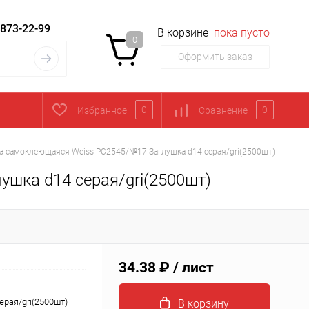
 873-22-99
В корзине
пока пусто
0
Оформить заказ
0
0
Избранное
Сравнение
а самоклеющаяся Weiss PC2545/№17 Заглушка d14 серая/gri(2500шт)
шка d14 серая/gri(2500шт)
34.38 ₽
/ лист
рая/gri(2500шт)
В корзину