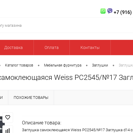
+7 (916)
Доставка
Оплата
Контакты
•
•
•
•
Каталог товаров
Мебельная фурнитура
Заглушки
Заглушк
самоклеющаяся Weiss PC2545/№17 Заглу
КИ
ПОХОЖИЕ ТОВАРЫ
Описание товара:
Заглушка самоклеющаяся Weiss PC2545/№17 Заглушка d14 се