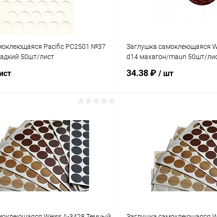
моклеющаяся Pacific PC2501 №37
Заглушка самоклеющаяся W
ладкий 50шт/лист
d14 махагон/maun 50шт/ли
34.38 ₽
лист
/ шт
В корзину
В корз
 клик
Сравнение
Купить в 1 клик
ое
В наличии
В избранное
моклеющаяся Weiss A-3428 Темный
Заглушка самоклеющаяся W