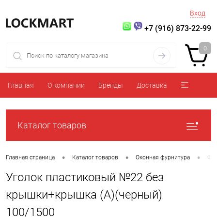
Вход
+7 (916) 873-22-99
0
Главная
О компании
Бренды
Доставка
Каталог товаров
•
•
•
Главная страница
Каталог товаров
Оконная фурнитура
Фур
Уголок пластиковый №22 без
крышки+крышка (А)(черный)
100/1500