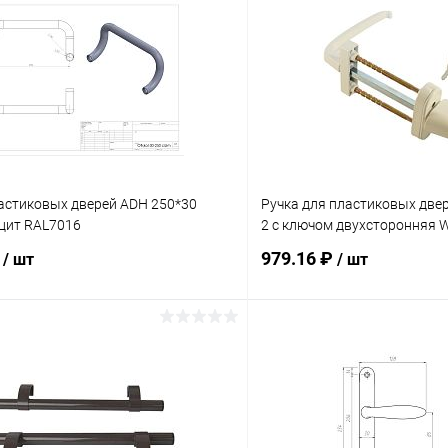
ластиковых дверей ADH 250*30
Ручка для пластиковых двер
цит RAL7016
2 с ключом двухсторонняя
₽
979.16 ₽
/ шт
/ шт
В корзину
В корз
 клик
Сравнение
Купить в 1 клик
ое
В наличии
В избранное