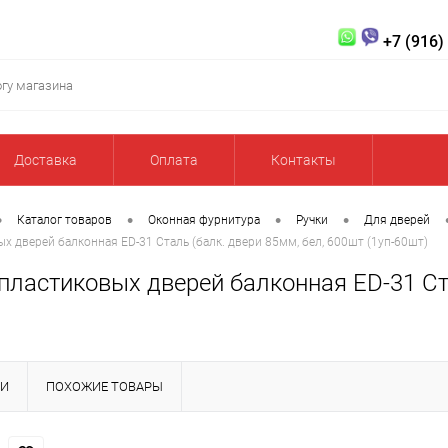
+7 (916)
Доставка
Оплата
Контакты
•
•
•
•
Каталог товаров
Оконная фурнитура
Ручки
Для дверей
ых дверей балконная ED-31 Сталь (балк. двери 85мм, бел, 600шт (1уп-60шт)
пластиковых дверей балконная ED-31 Ст
КИ
ПОХОЖИЕ ТОВАРЫ