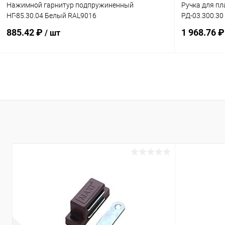
Нажимной гарнитур подпружиненный
Ручка для пл
НГ-85.30.04 Белый RAL9016
РД-03.300.3
885.42 ₽
1 968.76 
/ шт
В корзину
Купить в 1 клик
Сравнение
Купить в 1
В избранное
В наличии
В избранн