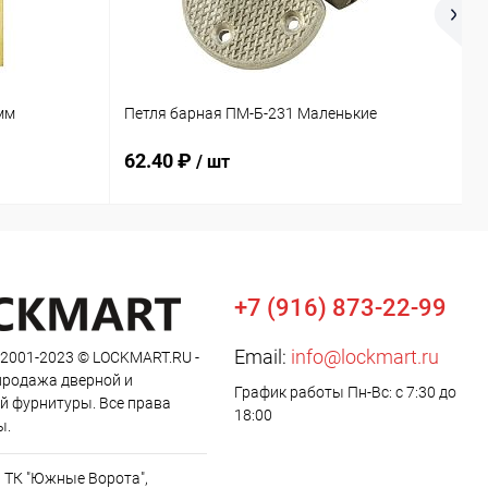
О
мм
Петля барная ПМ-Б-231 Маленькие
М
62.40 ₽
9
/ шт
+7 (916) 873-22-99
Email:
info@lockmart.ru
 2001-2023 © LOCKMART.RU -
продажа дверной и
График работы Пн-Вс: с 7:30 до
й фурнитуры. Все права
18:00
ы.
, ТК "Южные Ворота",