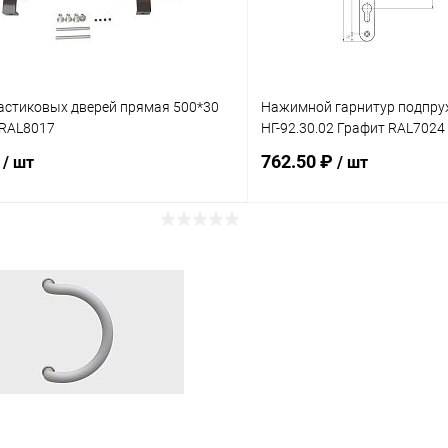
ластиковых дверей прямая 500*30
Нажимной гарнитур подпр
RAL8017
НГ-92.30.02 Графит RAL7024
₽
762.50 ₽
/ шт
/ шт
В корзину
В корз
 клик
Сравнение
Купить в 1 клик
ое
В наличии
В избранное