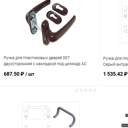
Ручка для пластиковых дверей 007
Ручка для п
двухсторонняя с накладкой под цилиндр AC
Серый антра
Коричневый
687.50 ₽
1 535.42 
/ шт
В корзину
Купить в 1 клик
Сравнение
Купить в 1
В избранное
В наличии
В избранн