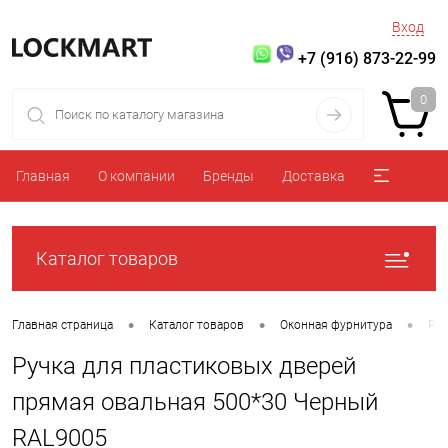
Вход
+7 (916) 873-22-99
0
Главная
О компании
Бренды
Доставка
Каталог товаров
•
•
•
Главная страница
Каталог товаров
Оконная фурнитура
Руч
Ручка для пластиковых дверей
прямая овальная 500*30 Черный
RAL9005