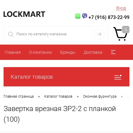
Вход
+7 (916) 873-22-99
0
Главная
О компании
Бренды
Доставка
Каталог товаров
•
•
•
Главная страница
Каталог товаров
Оконная фурнитура
Зав
Завертка врезная ЗР2-2 с планкой
(100)