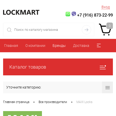
Вход
+7 (916) 873-22-99
0
Главная
О компании
Бренды
Доставка
Каталог товаров
Уточните категорию:
•
•
Главная страница
Все производители
MAXI Locks