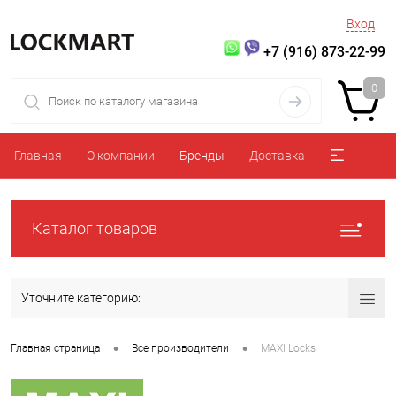
Вход
+7 (916) 873-22-99
0
Главная
О компании
Бренды
Доставка
Каталог товаров
Уточните категорию:
•
•
Главная страница
Все производители
MAXI Locks