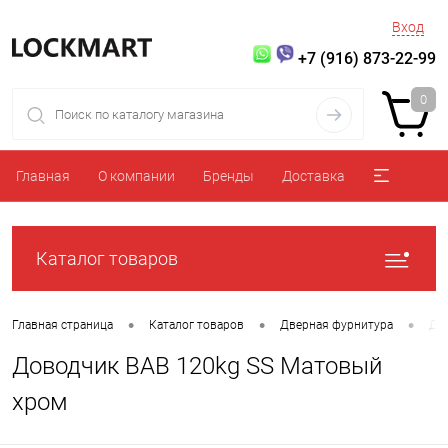
Вход
+7 (916) 873-22-99
0
Главная
О компании
Бренды
Доставка
Каталог товаров
•
•
•
Главная страница
Каталог товаров
Дверная фурнитура
До
Доводчик BAB 120kg SS Матовый
хром