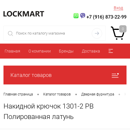
Вход
+7 (916) 873-22-99
0
Главная
О компании
Бренды
Доставка
Каталог товаров
•
•
•
Главная страница
Каталог товаров
Дверная фурнитура
Кр
Накидной крючок 1301-2 PB
Полированная латунь