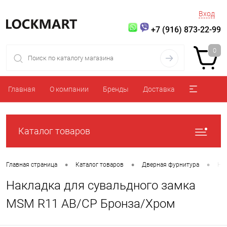
Вход
+7 (916) 873-22-99
0
Главная
О компании
Бренды
Доставка
Каталог товаров
•
•
•
Главная страница
Каталог товаров
Дверная фурнитура
На
Накладка для сувальдного замка
MSM R11 AB/CP Бронза/Хром