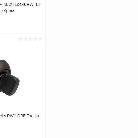
м MAXI Locks RW1ET
ь/Хром
ину
Сравнение
В наличии
cks RW1 GRF Графит