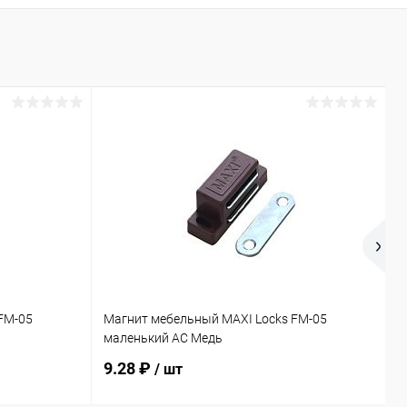
FM-05
Магнит мебельный MAXI Locks FM-05
М
маленький AC Медь
с
9.28 ₽
1
/ шт