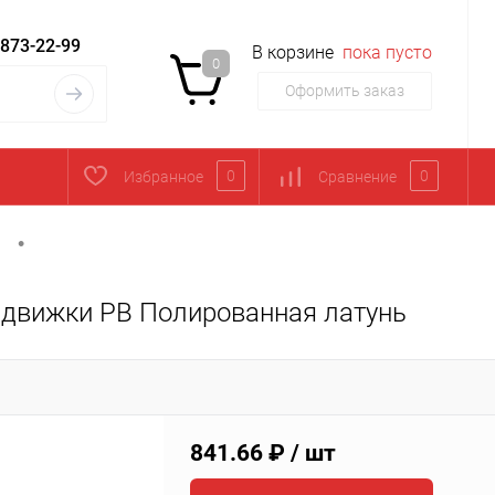
 873-22-99
В корзине
пока пусто
0
Оформить заказ
0
0
Избранное
Сравнение
•
ы
адвижки PB Полированная латунь
841.66 ₽
/ шт