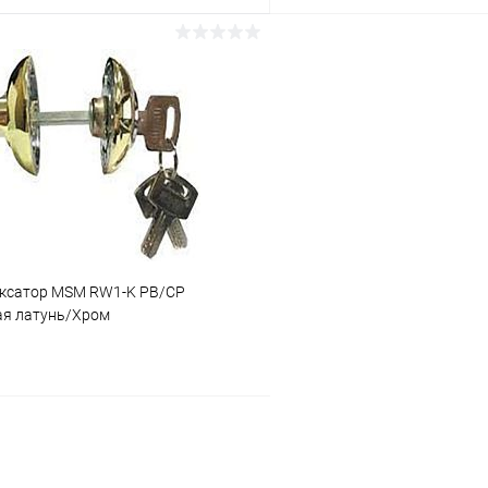
В корзину
В корз
 клик
Сравнение
Купить в 1 клик
ое
В наличии
В избранное
ксатор MSM RW1-K PB/CP
я латунь/Хром
В корзину