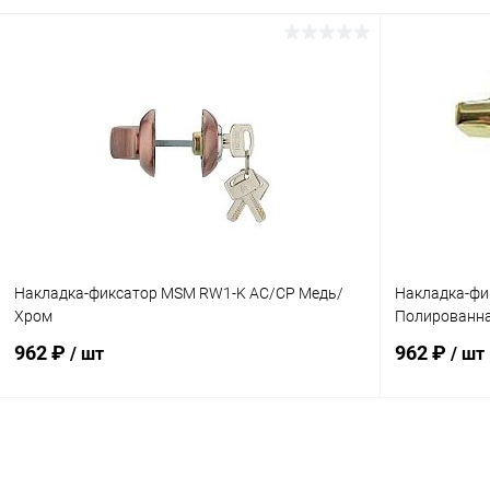
В корзину
Купить в 1 клик
Сравнение
Купить в 1
В избранное
В наличии
В избранн
Накладка-фиксатор MSM RW1-K AC/CP Медь/
Накладка-фи
Хром
Полированна
962 ₽
962 ₽
/ шт
/ шт
В корзину