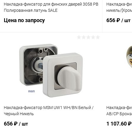
Накладка-фиксатор для финских дверей 3058 PB
Накладка-ф
Полированная латунь SALE
никель/[Хро
Цена по запросу
656 ₽
/ шт
Запросить цену
Купить в 1 клик
Сравнение
Купить в 1
В избранное
В наличии
В избранн
Накладка-фиксатор MSM UW1 WH/BN Белый /
Накладка-фи
Черный Никель
AB/CP Бронз
656 ₽
1 107.60 
/ шт