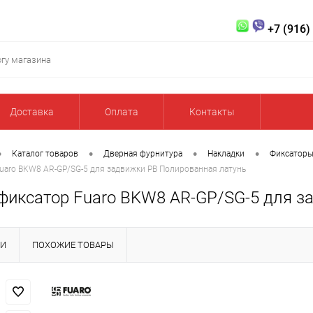
+7 (916)
Доставка
Оплата
Контакты
•
•
•
•
Каталог товаров
Дверная фурнитура
Накладки
Фиксатор
uaro BKW8 AR-GP/SG-5 для задвижки PB Полированная латунь
фиксатор Fuaro BKW8 AR-GP/SG-5 для з
КИ
ПОХОЖИЕ ТОВАРЫ