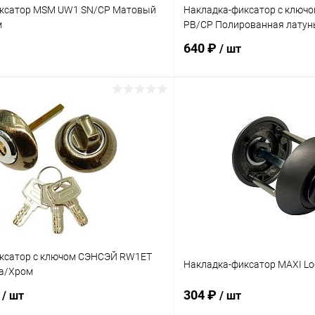
иксатор MSM UW1 SN/CP Матовый
Накладка-фиксатор с ключо
м
PB/CP Полированная латун
640 ₽
/ шт
В корзину
В корз
 клик
Сравнение
Купить в 1 клик
ое
В наличии
В избранное
ксатор с ключом СЭНСЭЙ RW1ET
Накладка-фиксатор MAXI Lo
а/Хром
₽
304 ₽
/ шт
/ шт