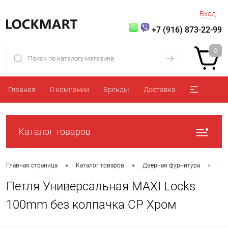
Вход
+7 (916) 873-22-99
0
Главная
О компании
Бренды
Доставка
Каталог товаров
•
•
•
Главная страница
Каталог товаров
Дверная фурнитура
Пе
Петля Универсальная MAXI Locks
100mm без колпачка CP Хром