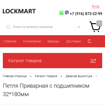
Вход
+7 (916) 873-22-99
0
Главная
О компании
Бренды
Доставка
Каталог товаров
•
•
•
Главная страница
Каталог товаров
Дверная фурнитура
Пе
Петля Приварная с подшипником
32*180мм