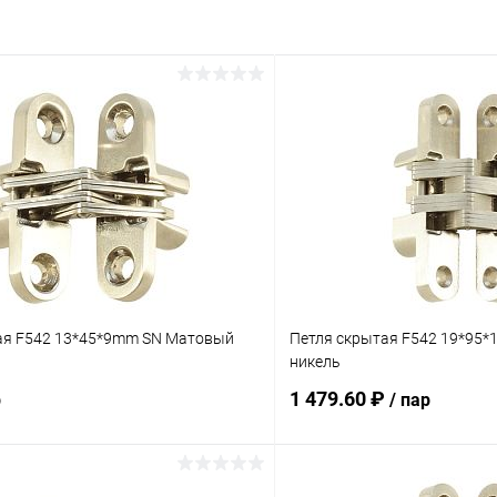
ая F542 13*45*9mm SN Матовый
Петля скрытая F542 19*95
никель
1 479.60 ₽
р
/ пар
В корзину
В корз