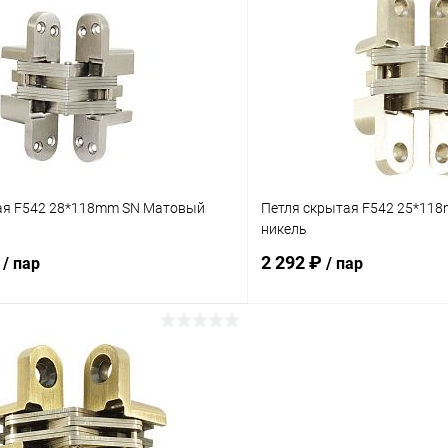
 клик
Сравнение
Купить в 1 клик
ое
В наличии
В избранное
ая F542 28*118mm SN Матовый
Петля скрытая F542 25*11
никель
₽
2 292 ₽
/ пар
/ пар
В корзину
В корз
 клик
Сравнение
Купить в 1 клик
ое
В наличии
В избранное