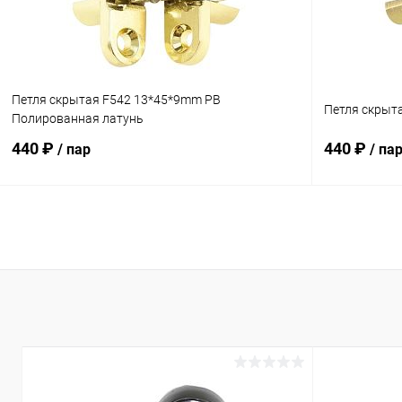
Петля скрытая F542 13*45*9mm PB
Петля скрыт
Полированная латунь
440 ₽
440 ₽
/ пар
/ па
В корзину
Купить в 1 клик
Сравнение
Купить в 1
В избранное
В наличии
В избранн