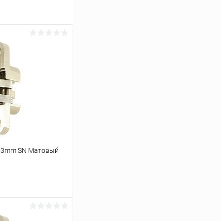
*13mm SN Матовый
ину