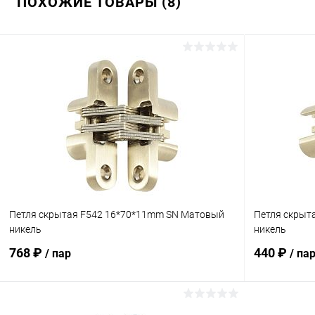
ПОХОЖИЕ ТОВАРЫ (8)
Петля скрытая F542 16*70*11mm SN Матовый
Петля скрыт
никель
никель
768 ₽
440 ₽
/ пар
/ па
В корзину