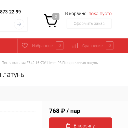
 873-22-99
В корзине
пока пусто
0
Оформить заказ
0
0
Избранное
Сравнение
Петля скрытая F542 16*70*11mm PB Полированная латунь
 латунь
768 ₽
/ пар
В корзину