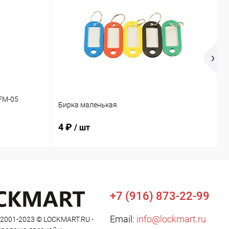
FM-05
М
Бирка маленькая
м
4 ₽
9
/ шт
+7 (916) 873-22-99
Email:
info@lockmart.ru
 2001-2023 © LOCKMART.RU -