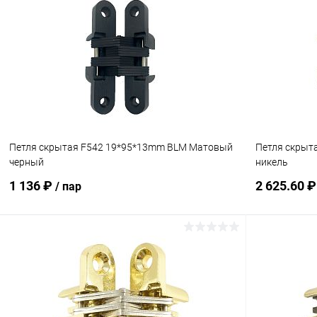
Купить в 1 клик
Сравнение
Купить в 1
В избранное
В наличии
В избранн
Петля скрытая F542 19*95*13mm BLM Матовый
Петля скрыт
черный
никель
1 136 ₽
2 625.60 
/ пар
В корзину
Купить в 1 клик
Сравнение
Купить в 1
В избранное
В наличии
В избранн