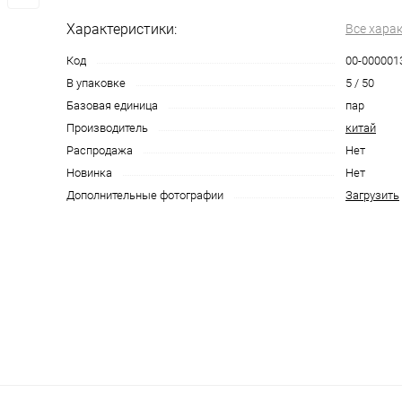
Характеристики:
Все хара
Код
00-000001
В упаковке
5 / 50
Базовая единица
пар
Производитель
китай
Распродажа
Нет
Новинка
Нет
Дополнительные фотографии
Загрузить