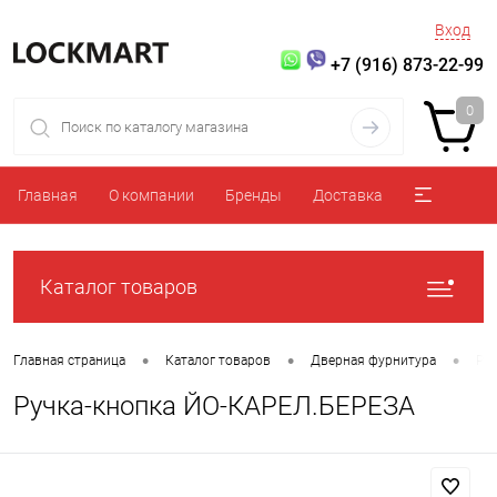
Вход
+7 (916) 873-22-99
0
Главная
О компании
Бренды
Доставка
Каталог товаров
•
•
•
Главная страница
Каталог товаров
Дверная фурнитура
Ру
Ручка-кнопка ЙО-КАРЕЛ.БЕРЕЗА