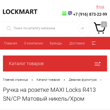
Вход
+7 (916) 873-22-99
0
Главная
О компании
Бренды
Доставка
Каталог товаров
•
•
•
Главная страница
Каталог товаров
Дверная фурнитура
Ру
Ручка на розетке MAXI Locks R413
SN/CP Матовый никель/Хром