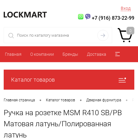
Вход
+7 (916) 873-22-99
0
Главная
О компании
Бренды
Доставка
Каталог товаров
•
•
•
Главная страница
Каталог товаров
Дверная фурнитура
Ру
Ручка на розетке MSM R410 SB/PB
Матовая латунь/Полированная
латунь