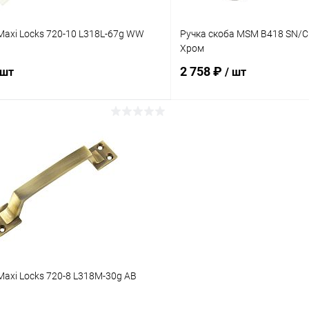
Maxi Locks 720-10 L318L-67g WW
Ручка скоба MSM B418 SN/
Хром
2 758 ₽
 шт
/ шт
В корзину
В корз
 клик
Сравнение
Купить в 1 клик
ое
В наличии
В избранное
Maxi Locks 720-8 L318M-30g AB