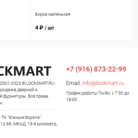
М
Бирка маленькая
м
4 ₽
9
/ шт
+7 (916) 873-22-99
Email:
info@lockmart.ru
 2001-2023 © LOCKMART.RU -
продажа дверной и
График работы Пн-Вс: с 7:30 до
й фурнитуры. Все права
18:00
ы.
, ТК "Южные Ворота",
12-69. МКАД, 19-й километр,