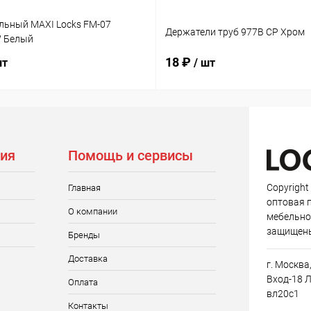
льный MAXI Locks FM-07
Держатели труб 977B CP Хром
 Белый
18 ₽
шт
/ шт
ия
Помощь и сервисы
Copyright
Главная
оптовая 
О компании
мебельно
защищен
Бренды
Доставка
г. Москва
Вход-18 Л
Оплата
вл20с1
Контакты