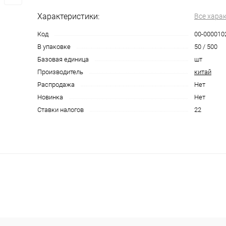
Характеристики:
Все хара
Код
00-000010
В упаковке
50 / 500
Базовая единица
шт
Производитель
китай
Распродажа
Нет
Новинка
Нет
Ставки налогов
22