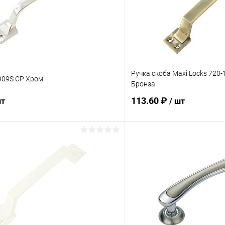
Ручка скоба Maxi Locks 720-
909S CP Хром
Бронза
113.60 ₽
шт
/ шт
В корзину
В корз
 клик
Сравнение
Купить в 1 клик
ое
В наличии
В избранное