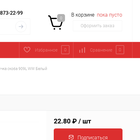
 873-22-99
В корзине
пока пусто
0
Оформить заказ
0
0
Избранное
Сравнение
учка скоба 909L WW Белый
22.80 ₽
/ шт
Подписаться