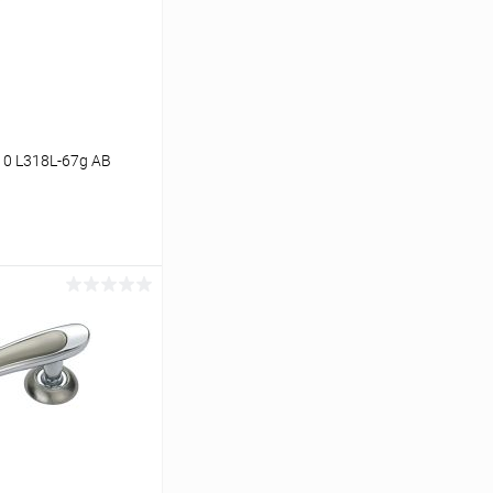
10 L318L-67g AB
ину
Сравнение
В наличии