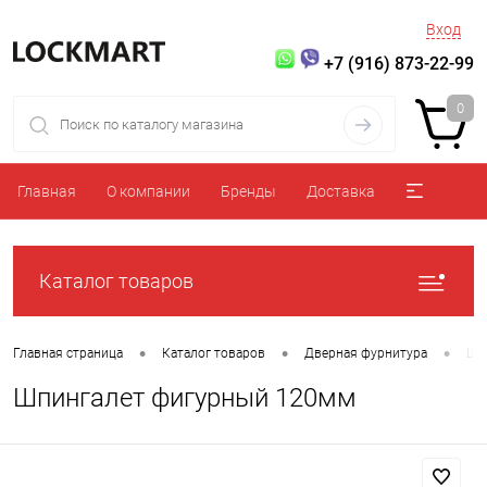
Вход
+7 (916) 873-22-99
0
Главная
О компании
Бренды
Доставка
Каталог товаров
•
•
•
Главная страница
Каталог товаров
Дверная фурнитура
Шп
Шпингалет фигурный 120мм