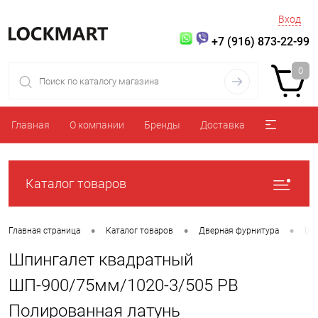
Вход
+7 (916) 873-22-99
0
Главная
О компании
Бренды
Доставка
Каталог товаров
•
•
•
Главная страница
Каталог товаров
Дверная фурнитура
Шп
Шпингалет квадратный
ШП-900/75мм/1020-3/505 PB
Полированная латунь