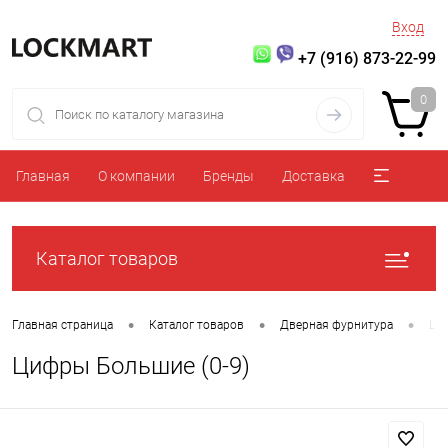
Вход
+7 (916) 873-22-99
0
Главная
О компании
Бренды
Доставка
Каталог товаров
•
•
•
Главная страница
Каталог товаров
Дверная фурнитура
Ци
Цифры Большие (0-9)