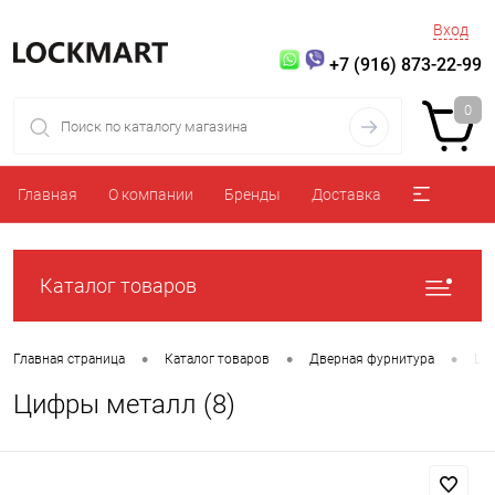
Вход
+7 (916) 873-22-99
0
Главная
О компании
Бренды
Доставка
Каталог товаров
•
•
•
Главная страница
Каталог товаров
Дверная фурнитура
Ци
Цифры металл (8)