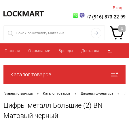
Вход
+7 (916) 873-22-99
0
Главная
О компании
Бренды
Доставка
Каталог товаров
•
•
•
Главная страница
Каталог товаров
Дверная фурнитура
Ци
Цифры металл Большие (2) BN
Матовый черный