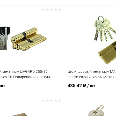
 механизм LIVGARD C55/30
Цилиндровый механизм MAX
ключ PB Полированная латунь
перфо.ключ-ключ SN Матов
435.42 ₽
 шт
/ шт
В корзину
В корз