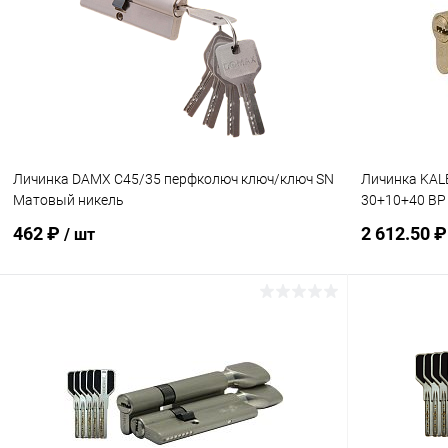
Купить в 1 клик
Сравнение
Купить в 1
В избранное
В наличии
В избранн
Личинка DAMX C45/35 перфколюч ключ/ключ SN
Личинка KAL
Матовый никель
30+10+40 BP
462 ₽
2 612.50 
/ шт
В корзину
Купить в 1 клик
Сравнение
Купить в 1
В избранное
В наличии
В избранн