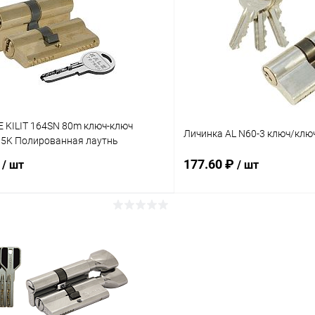
 клик
Сравнение
Купить в 1 клик
ое
В наличии
В избранное
E KILIT 164SN 80m ключ-ключ
Личинка AL N60-3 ключ/клю
 5K Полированная лаутнь
₽
177.60 ₽
/ шт
/ шт
В корзину
В корз
 клик
Сравнение
Купить в 1 клик
ое
В наличии
В избранное