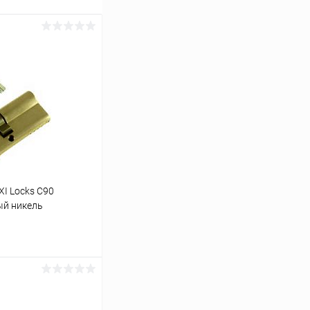
I Locks C90
ый никель
ину