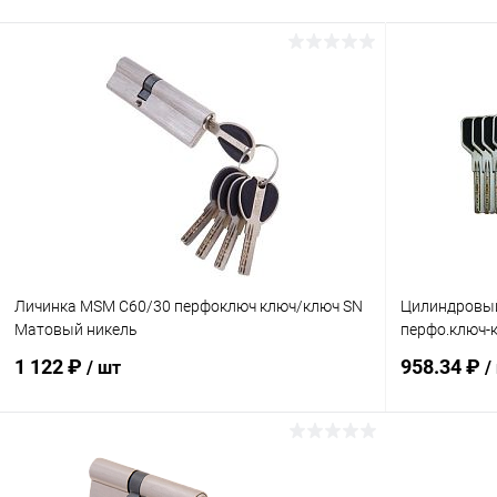
Личинка MSM C60/30 перфоключ ключ/ключ SN
Цилиндровый
Матовый никель
перфо.ключ-
1 122 ₽
958.34 ₽
/ шт
/
В корзину