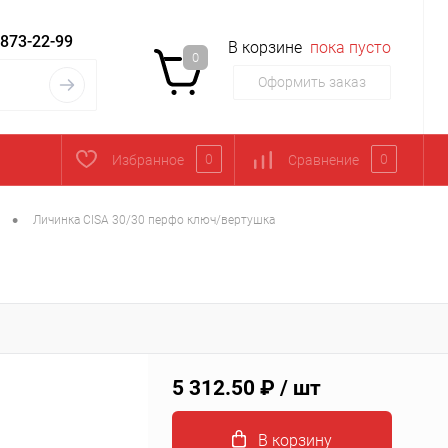
 873-22-99
В корзине
пока пусто
0
Оформить заказ
0
0
Избранное
Сравнение
•
Личинка CISA 30/30 перфо ключ/вертушка
5 312.50 ₽
/ шт
В корзину