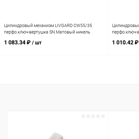
Цилиндровый механизм LIVGARD CW55/35
Цилиндровы
перфо.ключ-вертушка SN Матовый никель
перфо.ключ-
1 083.34 ₽
1 010.42 
/ шт
В корзину
Купить в 1 клик
Сравнение
Купить в 1
В избранное
В наличии
В избранн