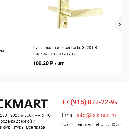
Ручка оконная Maxi Locks 3020 PB
мм
П
Полированная латунь
109.20 ₽
6
/ шт
+7 (916) 873-22-99
Email:
info@lockmart.ru
 2001-2023 © LOCKMART.RU -
продажа дверной и
График работы Пн-Вс: с 7:30 до
й фурнитуры. Все права