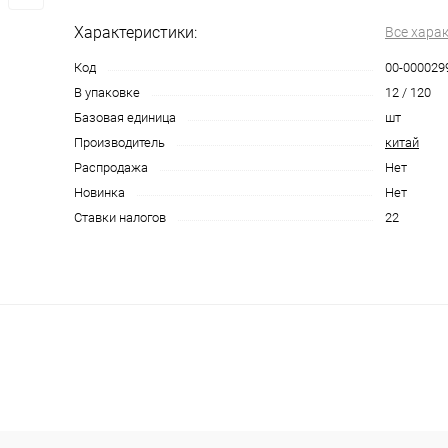
Характеристики:
Все хара
Код
00-000029
В упаковке
12 / 120
Базовая единица
шт
Производитель
китай
Распродажа
Нет
Новинка
Нет
Ставки налогов
22