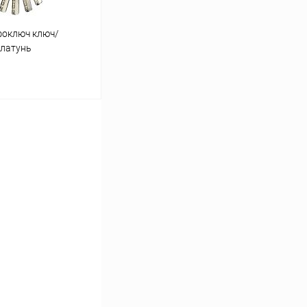
фоключ ключ/
 латунь
ину
К сравнению
В наличии