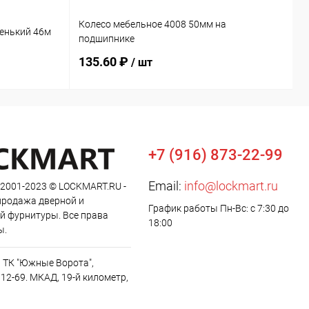
Колесо мебельное 4008 50мм на
М
енький 46м
подшипнике
б
135.60 ₽
2
/ шт
+7 (916) 873-22-99
Email:
info@lockmart.ru
 2001-2023 © LOCKMART.RU -
продажа дверной и
График работы Пн-Вс: с 7:30 до
й фурнитуры. Все права
18:00
ы.
, ТК "Южные Ворота",
12-69. МКАД, 19-й километр,