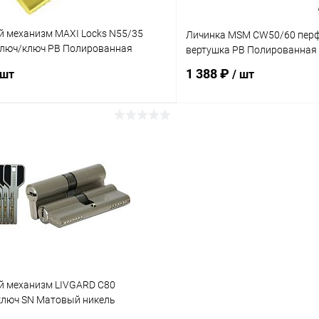
 механизм MAXI Locks N55/35
Личинка MSM CW50/60 пер
ключ/ключ PB Полированная
вертушка PB Полированная
1 388 ₽
 шт
/ шт
В корзину
В корз
 клик
К сравнению
Купить в 1 клик
ое
В наличии
В избранное
 механизм LIVGARD C80
ключ SN Матовый никель