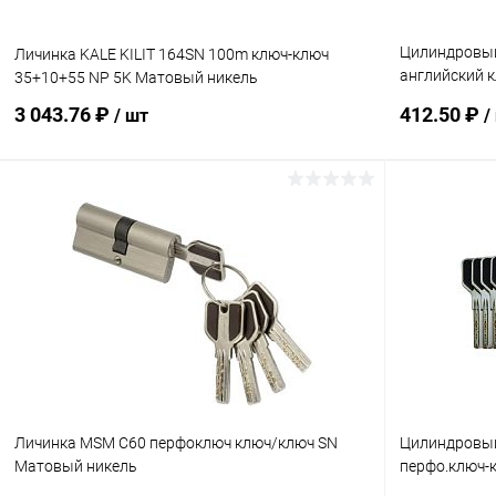
Цилиндровый
Личинка KALE KILIT 164SN 100m ключ-ключ
английский 
35+10+55 NP 5K Матовый никель
латунь
3 043.76 ₽
412.50 ₽
/ шт
/
В корзину
Купить в 1 клик
К сравнению
Купить в 1
В избранное
В наличии
В избранн
Личинка MSM C60 перфоключ ключ/ключ SN
Цилиндровый
Матовый никель
перфо.ключ-