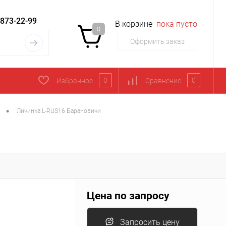
 873-22-99
В корзине
пока пусто
0
Оформить заказ
0
0
Избранное
Сравнение
•
Личинка L-RUS16 Барановичи
Цена по запросу
Запросить цену