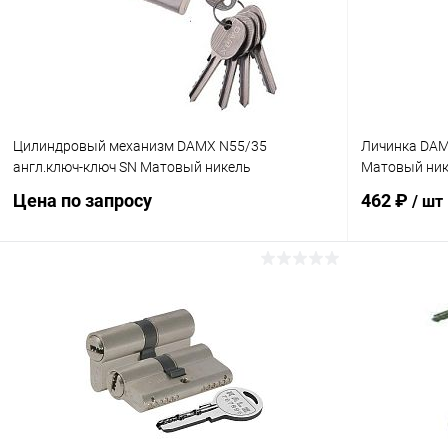
Цилиндровый механизм DAMX N55/35
Личинка DAM
англ.ключ-ключ SN Матовый никель
Матовый ни
Цена по запросу
462 ₽
/ шт
Запросить цену
Купить в 1 клик
Сравнение
Купить в 1
В избранное
В наличии
В избранн