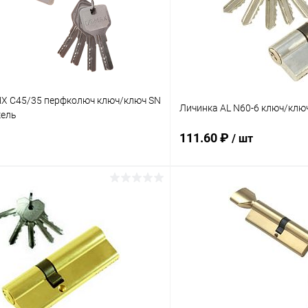
X C45/35 перфколюч ключ/ключ SN
Личинка AL N60-6 ключ/клю
кель
111.60 ₽
/ шт
В корзину
В корз
 клик
К сравнению
Купить в 1 клик
ое
В наличии
В избранное