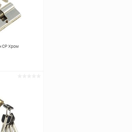
ч CP Хром
ину
К сравнению
В наличии